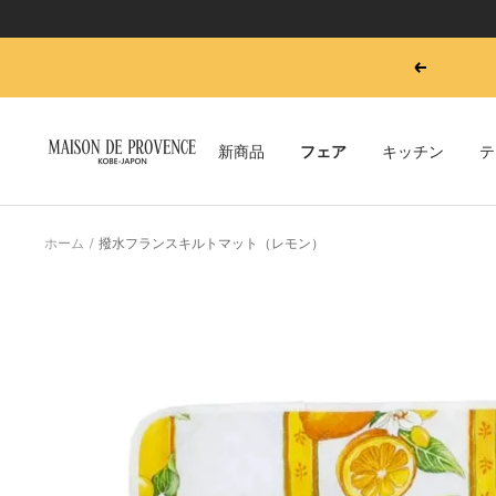
コ
戻
ン
る
テ
ン
フ
新商品
フェア
キッチン
テ
ツ
ラ
へ
ン
ス
ス
キ
雑
ホーム
撥水フランスキルトマット（レモン）
ッ
貨
プ
メ
ゾ
ン・
ド・
プ
ロ
ヴ
ァ