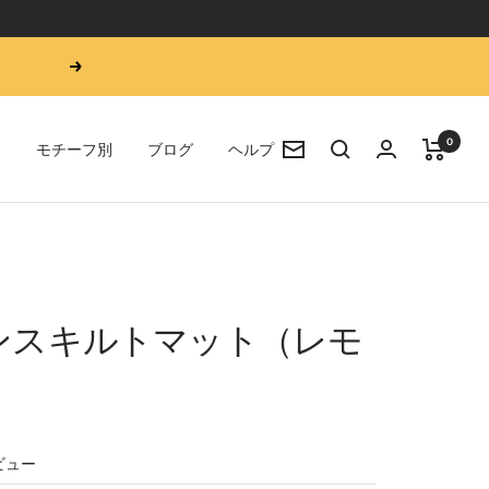
次
へ
0
ア
モチーフ別
ブログ
ヘルプ
ニ
ュ
ー
ス
レ
タ
ー
ンスキルトマット（レモ
ビュー