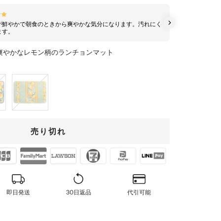
Roma
が鮮やかで朝食のときから爽やかな気分になります。汚れにく
汚れに
ます。
明るく
爽やかなレモン柄のランチョンマット
グ
リ
ー
ン
売り切れ
即日発送
30日返品
代引可能