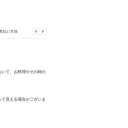
支払い方法
ラッピング
戻
次
る
へ
おいて、お料理やその時の
って見える場合がございま