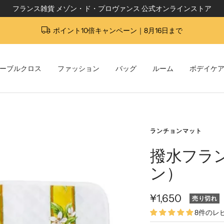
フランス雑貨 メゾン・ド・プロヴァンス 公式オンラインストア
ポイント10倍キャンペーン｜8月16日まで
ーブルクロス
ファッション
バッグ
ルーム
ボデイケ
ランチョンマット
撥水フラ
ン）
セ
¥1,650
売り切れ
8件のレ
ー