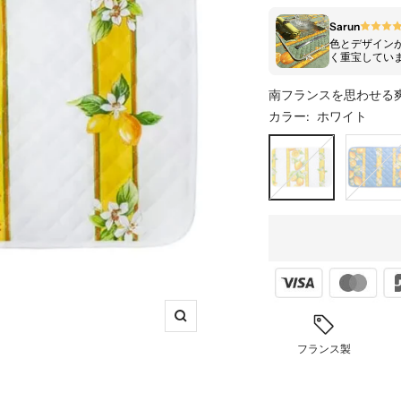
ル
Sarun
色とデザイン
価
く重宝してい
格
南フランスを思わせる
カラー:
ホワイト
ホ
ブ
ワ
ル
イ
ー
ト
ズ
ー
フランス製
ム
イ